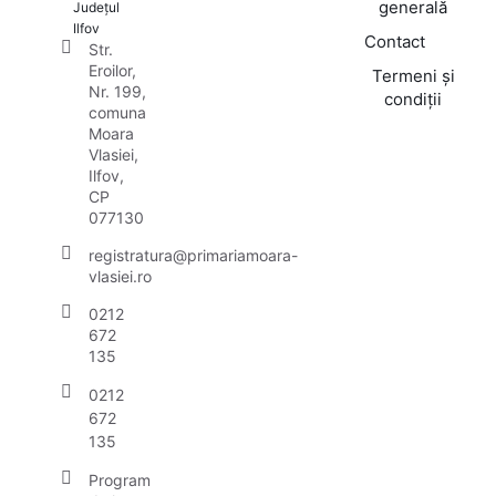
generală
Județul
Ilfov
Contact
Str.
Eroilor,
Termeni și
Nr. 199,
condiții
comuna
Moara
Vlasiei,
Ilfov,
CP
077130
registratura@primariamoara-
vlasiei.ro
0212
672
135
0212
672
135
Program