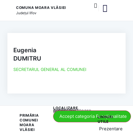
COMUNA MOARA VLĂSIEI
Județul
Ilfov
și serviciile publice
Eugenia
DUMITRU
SECRETARUL GENERAL AL COMUNEI
LOCALIZARE
Acest conținut este blocat până când acceptați categoria corespunzătoare de cookie-uri.
PRIMĂRIA
Accept categoria Funcționalitate
LINKURI
COMUNEI
UTILE
MOARA
Prezentare
VLĂSIEI