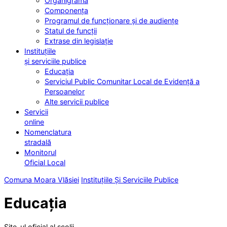
Organigrama
Componența
Programul de funcționare și de audiențe
Statul de funcții
Extrase din legislație
Instituțiile
și serviciile publice
Educația
Serviciul Public Comunitar Local de Evidență a
Persoanelor
Alte servicii publice
Servicii
online
Nomenclatura
stradală
Monitorul
Oficial Local
Comuna Moara Vlăsiei
Instituțiile Și Serviciile Publice
Educația
Site-ul oficial al școlii