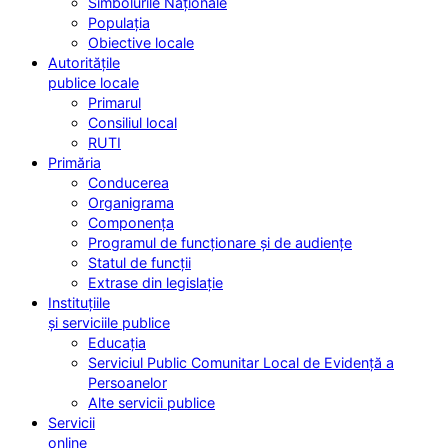
Simbolurile Naționale
Populația
Obiective locale
Autoritățile
publice locale
Primarul
Consiliul local
RUTI
Primăria
Conducerea
Organigrama
Componența
Programul de funcționare și de audiențe
Statul de funcții
Extrase din legislație
Instituțiile
și serviciile publice
Educația
Serviciul Public Comunitar Local de Evidență a
Persoanelor
Alte servicii publice
Servicii
online