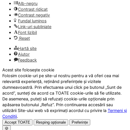
Alb-negru
Contrast ridicat
Contrast negativ
Fundal luminos
Link-uri subliniate
Font lizibil
Reset
Hartă site
Ajutor
Feedback
Acest site folosește cookie
Folosim cookie-uri pe site-ul nostru pentru a vă oferi cea mai
relevantă experiență, reținând preferințele și vizitele
dumneavoastră. Prin efectuarea unui click pe butonul „Sunt de
acord”, sunteți de acord ca TOATE cookie-urile să fie utilizate.
De asemenea, puteți să refuzați cookie-urile opționale prin
apăsarea butonului „Refuz”. Prin continuarea accesării sau
utilizării Site-ului web vă exprimați acordul cu privire la
Termeni și
Condiții
.
Accept TOATE
Resping opționale
Preferințe
🍪