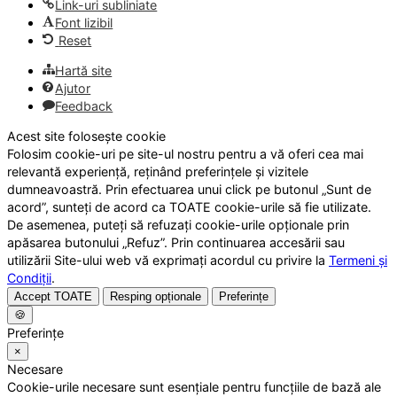
Link-uri subliniate
Font lizibil
Reset
Hartă site
Ajutor
Feedback
Acest site folosește cookie
Folosim cookie-uri pe site-ul nostru pentru a vă oferi cea mai
relevantă experiență, reținând preferințele și vizitele
dumneavoastră. Prin efectuarea unui click pe butonul „Sunt de
acord”, sunteți de acord ca TOATE cookie-urile să fie utilizate.
De asemenea, puteți să refuzați cookie-urile opționale prin
apăsarea butonului „Refuz”. Prin continuarea accesării sau
utilizării Site-ului web vă exprimați acordul cu privire la
Termeni și
Condiții
.
Accept TOATE
Resping opționale
Preferințe
🍪
Preferințe
×
Necesare
Cookie-urile necesare sunt esențiale pentru funcțiile de bază ale