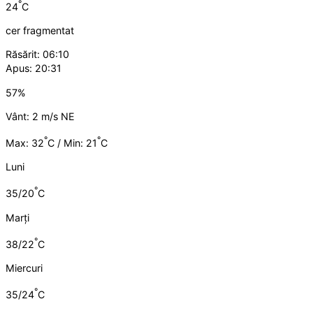
°
24
C
cer fragmentat
Răsărit: 06:10
Apus: 20:31
57%
Vânt: 2 m/s NE
°
°
Max: 32
C / Min: 21
C
Luni
°
35/20
C
Marți
°
38/22
C
Miercuri
°
35/24
C