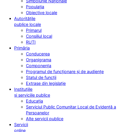
Simbolurile Naționale
Populația
Obiective locale
Autoritățile
publice locale
Primarul
Consiliul local
RUTI
Primăria
Conducerea
Organigrama
Componența
Programul de funcționare și de audiențe
Statul de funcții
Extrase din legislație
Instituțiile
și serviciile publice
Educația
Serviciul Public Comunitar Local de Evidență a
Persoanelor
Alte servicii publice
Servicii
online