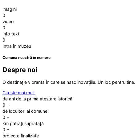
imagini
0
video
0
info text
0
Intră în muzeu
Comuna noastră în numere
Despre noi
O destinație vibrantă în care se nasc inovațiile. Un loc pentru tine.
Citește mai mult
de ani de la prima atestare istorică
0
+
de locuitori ai comunei
0
+
km pătrați suprafață
0
+
proiecte finalizate