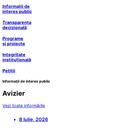
Informații de
interes public
Transparența
decizională
Programe
și proiecte
Integritate
instituțională
Petiții
Informații de interes public
Avizier
Vezi toate informările
8 Iulie, 2026