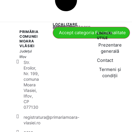
LOCALIZARE
Acest conținut este blocat până când acceptați categoria corespunzătoare de cookie-uri.
PRIMĂRIA
Accept categoria Funcționalitate
LINKURI
COMUNEI
UTILE
MOARA
Prezentare
VLĂSIEI
generală
Județul
Ilfov
Contact
Str.
Eroilor,
Termeni și
Nr. 199,
condiții
comuna
Moara
Vlasiei,
Ilfov,
CP
077130
registratura@primariamoara-
vlasiei.ro