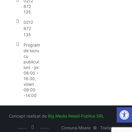
0212
672
135
0212
672
135
Program
de lucru
cu
publicul:
luni - joi
08:00 -
16:30,
vineri
08:00
-14:00
Open
Concept realizat de
Big Media Relații Publice SRL
Comuna Moara
©
Toate