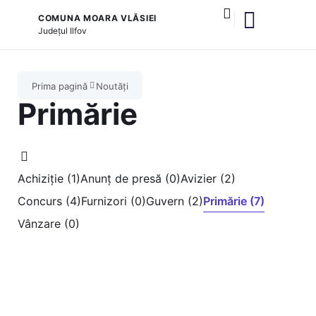
COMUNA MOARA VLĂSIEI
Județul
Ilfov
și serviciile publice
Prima pagină
Noutăți
Primărie
Achiziție (1)
Anunț de presă (0)
Avizier (2)
Concurs (4)
Furnizori (0)
Guvern (2)
Primărie (7)
Vânzare (0)