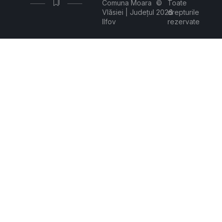
Comuna Moara
©
Toate
Vlăsiei | Județul
2026
drepturile
Ilfov
rezervate