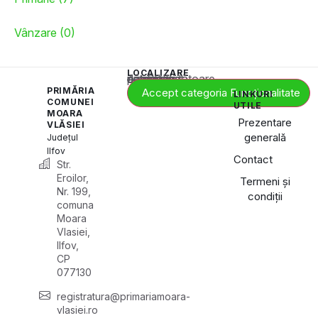
Vânzare (0)
LOCALIZARE
Acest conținut este blocat până când acceptați categoria corespunzătoare de cookie-uri.
PRIMĂRIA
Accept categoria Funcționalitate
LINKURI
COMUNEI
UTILE
MOARA
Prezentare
VLĂSIEI
generală
Județul
Ilfov
Contact
Str.
Eroilor,
Termeni și
Nr. 199,
condiții
comuna
Moara
Vlasiei,
Ilfov,
CP
077130
registratura@primariamoara-
vlasiei.ro