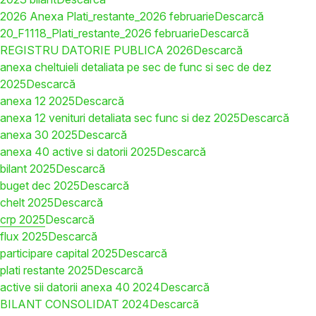
2026 Anexa Plati_restante_2026 februarie
Descarcă
20_F1118_Plati_restante_2026 februarie
Descarcă
REGISTRU DATORIE PUBLICA 2026
Descarcă
anexa cheltuieli detaliata pe sec de func si sec de dez
2025
Descarcă
anexa 12 2025
Descarcă
anexa 12 venituri detaliata sec func si dez 2025
Descarcă
anexa 30 2025
Descarcă
anexa 40 active si datorii 2025
Descarcă
bilant 2025
Descarcă
buget dec 2025
Descarcă
chelt 2025
Descarcă
crp 2025
Descarcă
flux 2025
Descarcă
participare capital 2025
Descarcă
plati restante 2025
Descarcă
active sii datorii anexa 40 2024
Descarcă
BILANT CONSOLIDAT 2024
Descarcă