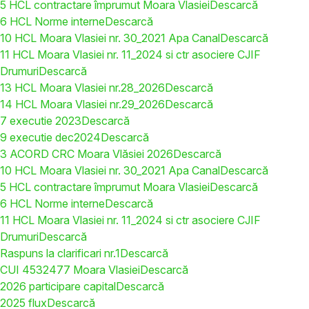
5 HCL contractare împrumut Moara Vlasiei
Descarcă
6 HCL Norme interne
Descarcă
10 HCL Moara Vlasiei nr. 30_2021 Apa Canal
Descarcă
11 HCL Moara Vlasiei nr. 11_2024 si ctr asociere CJIF
Drumuri
Descarcă
13 HCL Moara Vlasiei nr.28_2026
Descarcă
14 HCL Moara Vlasiei nr.29_2026
Descarcă
7 executie 2023
Descarcă
9 executie dec2024
Descarcă
3 ACORD CRC Moara Vlăsiei 2026
Descarcă
10 HCL Moara Vlasiei nr. 30_2021 Apa Canal
Descarcă
5 HCL contractare împrumut Moara Vlasiei
Descarcă
6 HCL Norme interne
Descarcă
11 HCL Moara Vlasiei nr. 11_2024 si ctr asociere CJIF
Drumuri
Descarcă
Raspuns la clarificari nr.1
Descarcă
CUI 4532477 Moara Vlasiei
Descarcă
2026 participare capital
Descarcă
2025 flux
Descarcă