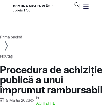
COMUNA MOARA VLĂSIEI
Județul
Ilfov
Prima pagină
Noutăți
Procedura de achiziție
publică a unui
împrumut rambursabil
în
9 Martie 2026
ACHIZIȚIE