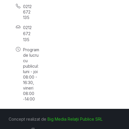
0212
672
135
0212
672
135
Program
de lucru
cu
publicul:
luni - joi
08:00 -
16:30,
vineri
08:00
-14:00
Concept realizat de
Big Media Relații Publice SRL