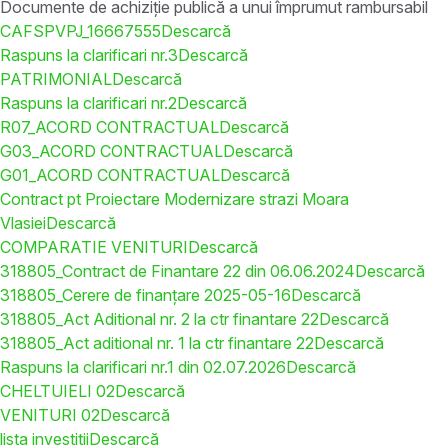
Documente de achiziție publică a unui împrumut rambursabil
CAFSPVPJ_16667555
Descarcă
Raspuns la clarificari nr.3
Descarcă
PATRIMONIAL
Descarcă
Raspuns la clarificari nr.2
Descarcă
R07_ACORD CONTRACTUAL
Descarcă
G03_ACORD CONTRACTUAL
Descarcă
G01_ACORD CONTRACTUAL
Descarcă
Contract pt Proiectare Modernizare strazi Moara
Vlasiei
Descarcă
COMPARATIE VENITURI
Descarcă
318805_Contract de Finantare 22 din 06.06.2024
Descarcă
318805_Cerere de finanțare 2025-05-16
Descarcă
318805_Act Aditional nr. 2 la ctr finantare 22
Descarcă
318805_Act aditional nr. 1 la ctr finantare 22
Descarcă
Raspuns la clarificari nr.1 din 02.07.2026
Descarcă
CHELTUIELI 02
Descarcă
VENITURI 02
Descarcă
lista investitii
Descarcă