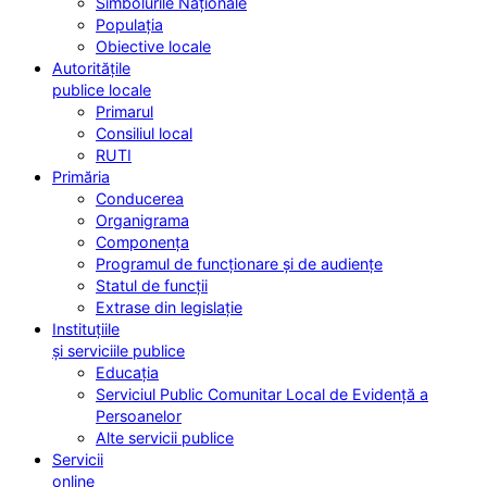
Simbolurile Naționale
Populația
Obiective locale
Autoritățile
publice locale
Primarul
Consiliul local
RUTI
Primăria
Conducerea
Organigrama
Componența
Programul de funcționare și de audiențe
Statul de funcții
Extrase din legislație
Instituțiile
și serviciile publice
Educația
Serviciul Public Comunitar Local de Evidență a
Persoanelor
Alte servicii publice
Servicii
online