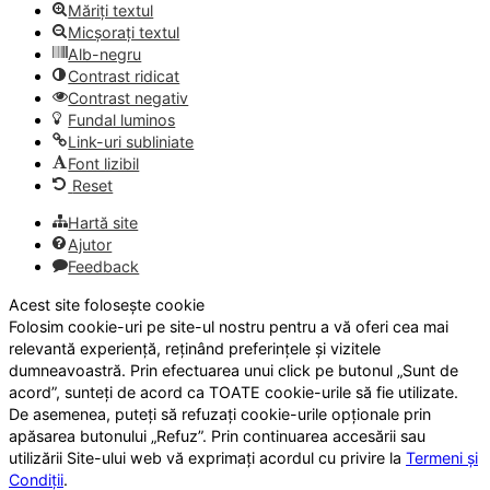
Măriți textul
Micșorați textul
Alb-negru
Contrast ridicat
Contrast negativ
Fundal luminos
Link-uri subliniate
Font lizibil
Reset
Hartă site
Ajutor
Feedback
Acest site folosește cookie
Folosim cookie-uri pe site-ul nostru pentru a vă oferi cea mai
relevantă experiență, reținând preferințele și vizitele
dumneavoastră. Prin efectuarea unui click pe butonul „Sunt de
acord”, sunteți de acord ca TOATE cookie-urile să fie utilizate.
De asemenea, puteți să refuzați cookie-urile opționale prin
apăsarea butonului „Refuz”. Prin continuarea accesării sau
utilizării Site-ului web vă exprimați acordul cu privire la
Termeni și
Condiții
.