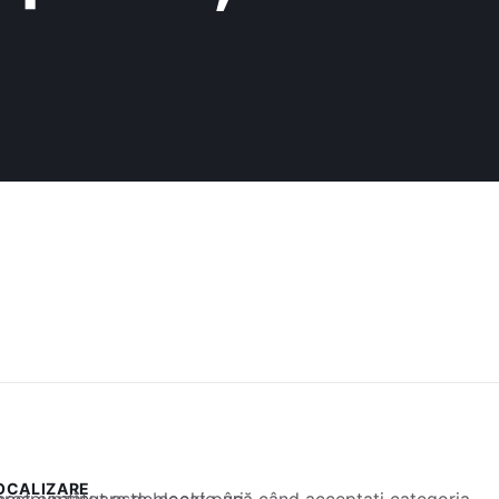
OCALIZARE
 conținut este blocat până când acceptați categoria corespunzătoare de cookie-uri.