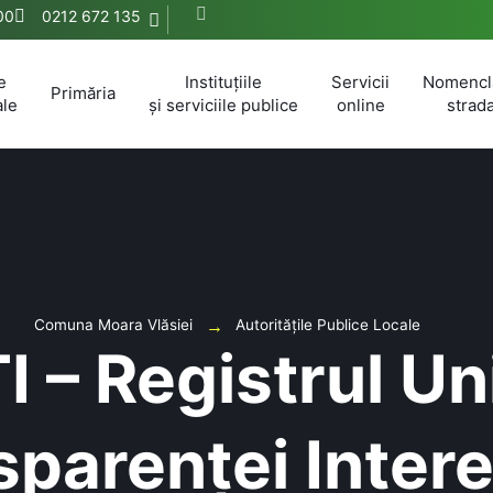
:00
0212 672 135
e
Instituțiile
Servicii
Nomencl
Primăria
ale
și serviciile publice
online
strada
Comuna Moara Vlăsiei
Autoritățile Publice Locale
 – Registrul Uni
sparenței Intere