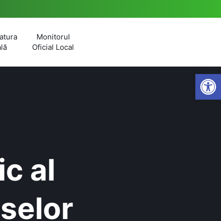
atura
Monitorul
lă
Oficial Local
Open
c al
selor