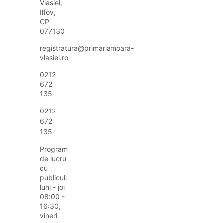
Vlasiei,
Ilfov,
CP
077130
registratura@primariamoara-
vlasiei.ro
0212
672
135
0212
672
135
Program
de lucru
cu
publicul:
luni - joi
08:00 -
16:30,
vineri