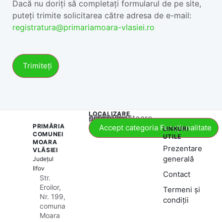
Dacă nu doriți să completați formularul de pe site,
puteți trimite solicitarea către adresa de e-mail:
registratura@primariamoara-vlasiei.ro
LOCALIZARE
Acest conținut este blocat până când acceptați categoria corespunzătoare de cookie-uri.
PRIMĂRIA
Accept categoria Funcționalitate
LINKURI
COMUNEI
UTILE
MOARA
Prezentare
VLĂSIEI
generală
Județul
Ilfov
Contact
Str.
Eroilor,
Termeni și
Nr. 199,
condiții
comuna
Moara