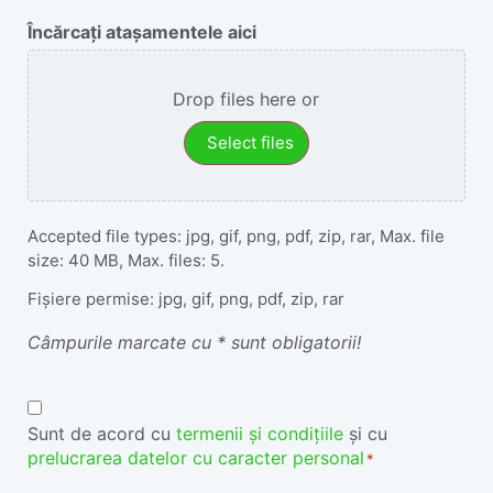
Încărcați atașamentele aici
Drop files here or
Select files
Accepted file types: jpg, gif, png, pdf, zip, rar, Max. file
size: 40 MB, Max. files: 5.
Fișiere permise: jpg, gif, png, pdf, zip, rar
Câmpurile marcate cu * sunt obligatorii!
Termeni
și
Sunt de acord cu
termenii și condițiile
și cu
prelucrarea datelor cu caracter personal
Condiții
*
*